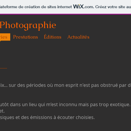
lateforme de création de sites internet
.com
. Créez votre site au
 Photographie
ries
Prestations
Éditions
Actualités
x... s
ur des périodes où mon esprit n'est pas obstrué par de
plutôt dans un lieu qui m’est inconnu mais pas trop exotique.
et.
iques et des émissions à écouter choisies.