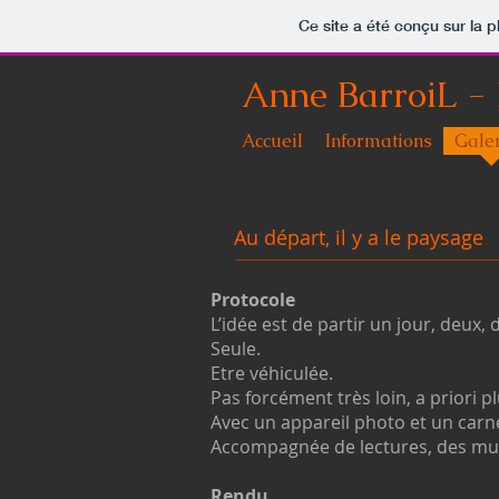
Ce site a été conçu sur la p
Anne BarroiL -
Accueil
Informations
Gale
Au départ, il y a le paysage
Protocole
L’idée est de partir un jour, deux, di
Seule.
Etre véhiculée.
Pas forcément très loin, a priori 
Avec un appareil photo et un carn
Accompagnée de lectures, des mus
Rendu